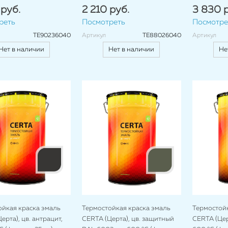
 руб.
2 210 руб.
3 830 р
реть
Посмотреть
Посмотре
TE90236040
Артикул
TE88026040
Артикул
Нет в наличии
Нет в наличии
Не
ойкая краска эмаль
Термостойкая краска эмаль
Термостойк
ерта), цв. антрацит,
CERTA (Церта), цв. защитный
CERTA (Церт