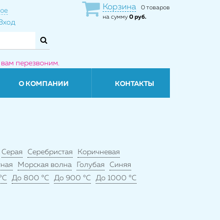
Корзина
0 товаров
ое
на сумму
0 руб.
Вход
 вам перезвоним.
О КОМПАНИИ
КОНТАКТЫ
Серая
Серебристая
Коричневая
ная
Морская волна
Голубая
Синяя
°C
До 800 °C
До 900 °C
До 1000 °C