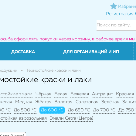
Избранн
Регистрация
росьба оформлять покупки через корзину, в рабочее время мы
ДОСТАВКА
ДЛЯ ОРГАНИЗАЦИЙ И ИП
родукции
Термостойкие краски и лаки
мостойкие краски и лаки
остойкие эмали
Чёрная
Белая
Бежевая
Антрацит
Красная
жевая
Медная
Жёлтая
Золотая
Салатовая
Зелёная
Защит
00 °C
До 500 °C
До 600 °C
До 650 °C
До 700 °C
До 750 
стойкая аэрозольная
Эмали Cetra (Цетра)