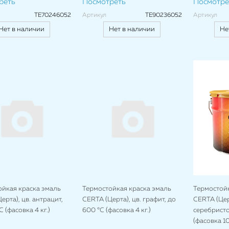
реть
Посмотреть
Посмотре
TE70246052
Артикул
TE90236052
Артикул
Нет в наличии
Нет в наличии
Не
ойкая краска эмаль
Термостойкая краска эмаль
Термостойк
ерта), цв. антрацит,
CERTA (Церта), цв. графит, до
CERTA (Церт
C (фасовка 4 кг.)
600 °C (фасовка 4 кг.)
серебристо
(фасовка 10 