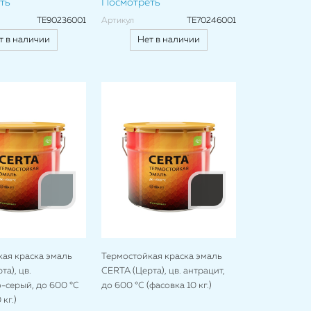
ть
Посмотреть
TE90236001
Артикул
TE70246001
т в наличии
Нет в наличии
ая краска эмаль
Термостойкая краска эмаль
а), цв.
CERTA (Церта), цв. антрацит,
-серый, до 600 °C
до 600 °C (фасовка 10 кг.)
кг.)