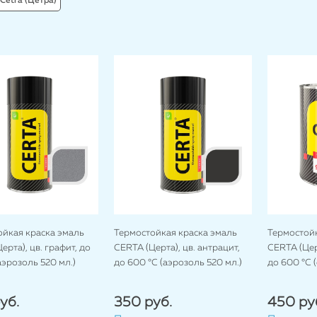
Cetra (Цетра)
ойкая краска эмаль
Термостойкая краска эмаль
Термостойк
ерта), цв. графит, до
CERTA (Церта), цв. антрацит,
CERTA (Церт
аэрозоль 520 мл.)
до 600 °C (аэрозоль 520 мл.)
до 600 °C (
уб.
350 руб.
450 ру