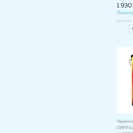
1 930
Посмот
Артикул
Термост
CERTA (Ц