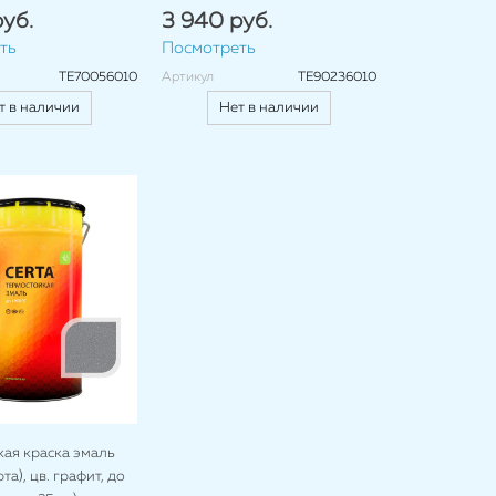
уб.
3 940 руб.
ть
Посмотреть
TE70056010
Артикул
TE90236010
т в наличии
Нет в наличии
ая краска эмаль
а), цв. графит, до