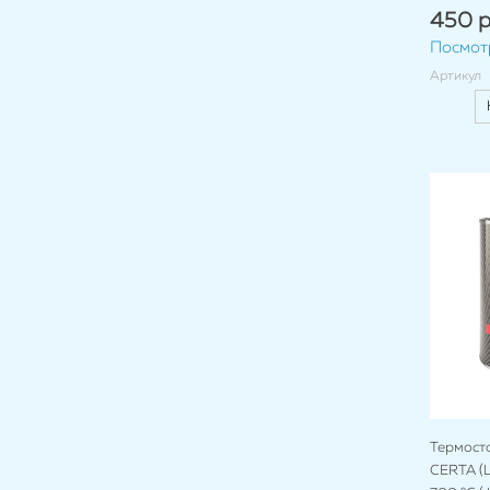
450 р
Посмот
Артикул
Термост
CERTA (Ц