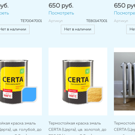
уб.
650 руб.
650 ру
реть
Посмотреть
Посмотре
TE70047001
Артикул
TE80147001
Артикул
Нет в наличии
Нет в наличии
Не
ойкая краска эмаль
Термостойкая краска эмаль
Термостойк
ерта), цв. голубой, до
CERTA (Церта), цв. золотой, до
CERTA (Церт