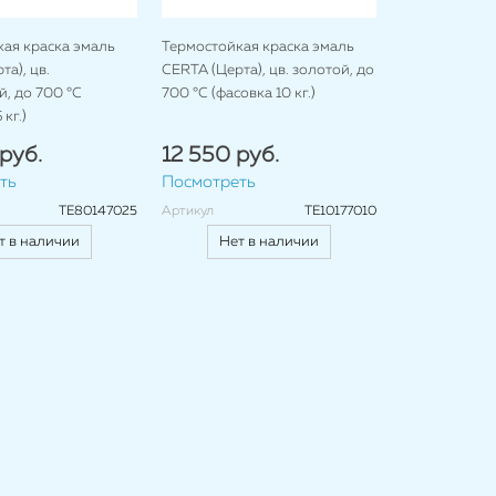
ая краска эмаль
Термостойкая краска эмаль
а), цв.
CERTA (Церта), цв. золотой, до
, до 700 °C
700 °C (фасовка 10 кг.)
кг.)
руб.
12 550 руб.
ть
Посмотреть
TE80147025
Артикул
TE10177010
т в наличии
Нет в наличии