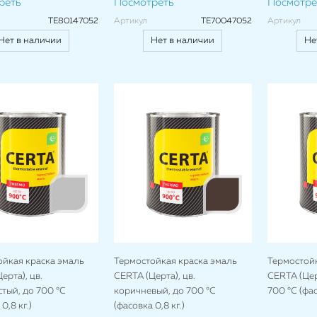
реть
Посмотреть
Посмотре
TE80147052
Артикул
TE70047052
Артикул
Нет в наличии
Нет в наличии
Не
ойкая краска эмаль
Термостойкая краска эмаль
Термостойк
ерта), цв.
CERTA (Церта), цв.
CERTA (Цер
тый, до 700 °C
коричневый, до 700 °C
700 °C (фас
0,8 кг.)
(фасовка 0,8 кг.)