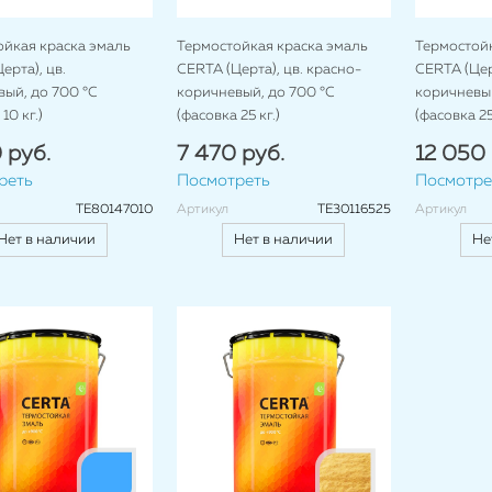
ойкая краска эмаль
Термостойкая краска эмаль
Термостойк
ерта), цв.
CERTA (Церта), цв. красно-
CERTA (Церт
ый, до 700 °C
коричневый, до 700 °C
коричневый
10 кг.)
(фасовка 25 кг.)
(фасовка 25 
 руб.
7 470 руб.
12 050 
реть
Посмотреть
Посмотре
TE80147010
Артикул
TE30116525
Артикул
Нет в наличии
Нет в наличии
Не