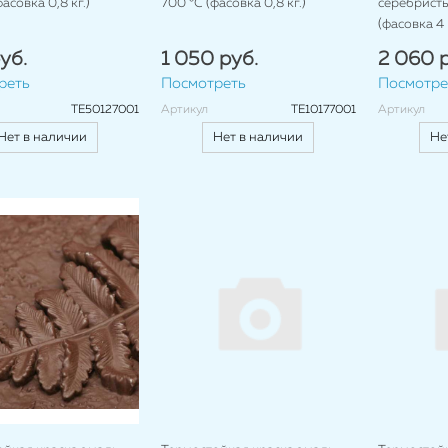
асовка 0,8 кг.)
700 °C (фасовка 0,8 кг.)
серебристы
(фасовка 4 к
уб.
1 050 руб.
2 060 р
реть
Посмотреть
Посмотре
TE50127001
Артикул
TE10177001
Артикул
Нет в наличии
Нет в наличии
Не