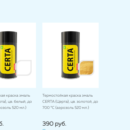
ая краска эмаль
Термостойкая краска эмаль
та), цв. белый, до
CERTA (Церта), цв. золотой, до
розоль 520 мл.)
700 °C (аэрозоль 520 мл.)
б.
390 руб.