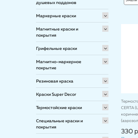
Эмали 
душевых поддонов
Маркерные краски
Магнитные краски и
покрытия
Грифельные краски
Магнитно-маркерное
покрытие
Резиновая краска
Краски Super Decor
Термост
Термостойские краски
CERTA (Ц
коричнев
(аэрозол
Специальные краски и
покрытия
330 р