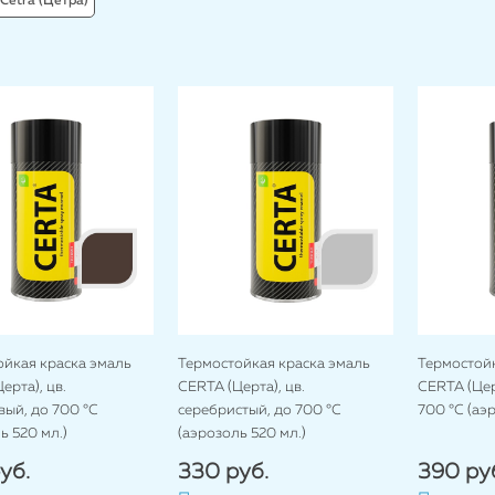
Cetra (Цетра)
ойкая краска эмаль
Термостойкая краска эмаль
Термостойк
ерта), цв.
CERTA (Церта), цв.
CERTA (Цер
ый, до 700 °C
серебристый, до 700 °C
700 °C (аэ
ь 520 мл.)
(аэрозоль 520 мл.)
уб.
330 руб.
390 ру