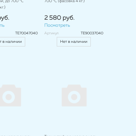
й, до 700 °C
700 °C (фасовка 4 кг.)
г.)
уб.
2 580 руб.
ть
Посмотреть
TE70047040
Артикул
TE90037040
т в наличии
Нет в наличии