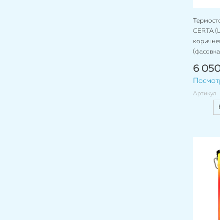
Термост
CERTA (Ц
коричнев
(фасовка 
6 050
Посмот
Артикул