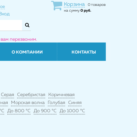
Корзина
0 товаров
ое
на сумму
0 руб.
Вход
 вам перезвоним.
О КОМПАНИИ
КОНТАКТЫ
Серая
Серебристая
Коричневая
ная
Морская волна
Голубая
Синяя
°C
До 800 °C
До 900 °C
До 1000 °C