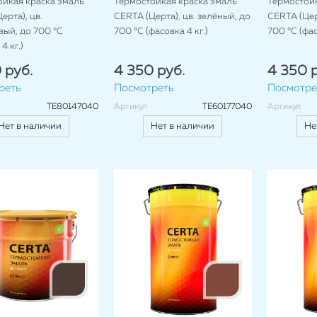
ойкая краска эмаль
Термостойкая краска эмаль
Термостойк
ерта), цв.
CERTA (Церта), цв. зелёный, до
CERTA (Цер
ый, до 700 °C
700 °C (фасовка 4 кг.)
700 °C (фас
4 кг.)
 руб.
4 350 руб.
4 350 р
реть
Посмотреть
Посмотре
TE80147040
Артикул
TE60177040
Артикул
Нет в наличии
Нет в наличии
Не