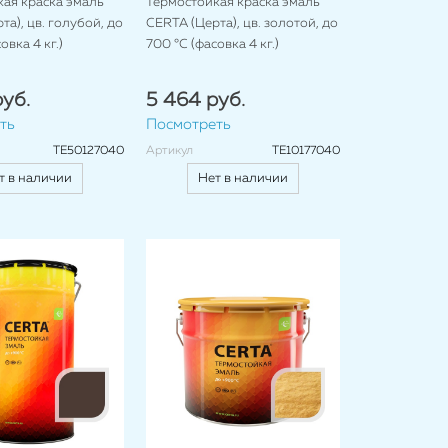
ая краска эмаль
Термостойкая краска эмаль
та), цв. голубой, до
CERTA (Церта), цв. золотой, до
овка 4 кг.)
700 °C (фасовка 4 кг.)
уб.
5 464 руб.
ть
Посмотреть
TE50127040
Артикул
TE10177040
т в наличии
Нет в наличии