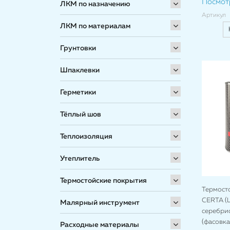
Посмот
ЛКМ по назначению
Артикул
ЛКМ по материалам
Грунтовки
Шпаклевки
Герметики
Тёплый шов
Теплоизоляция
Утеплитель
Термостойские покрытия
Термост
CERTA (Ц
Малярный инструмент
серебрис
(фасовка 
Расходные материалы