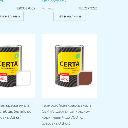
ть
Посмотреть
TE90037052
Артикул
TE10177052
т в наличии
Нет в наличии
ая краска эмаль
Термостойкая краска эмаль
та), цв. белый, до
CERTA (Церта), цв. красно-
овка 0,8 кг.)
коричневый, до 700 °C
(фасовка 0,8 кг.)