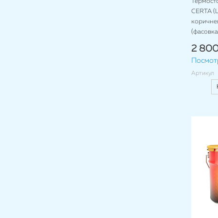
Термост
CERTA (Ц
коричнев
(фасовка 
2 800
Посмот
Артикул