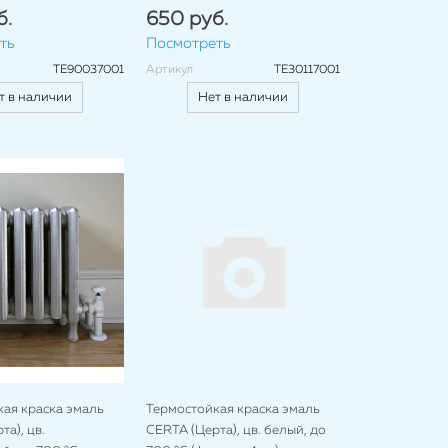
б.
650 руб.
ть
Посмотреть
TE90037001
Артикул
TE30117001
т в наличии
Нет в наличии
ая краска эмаль
Термостойкая краска эмаль
а), цв.
CERTA (Церта), цв. белый, до