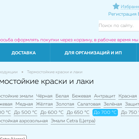
Избранн
Регистрация
росьба оформлять покупки через корзину, в рабочее время мы
ДОСТАВКА
ДЛЯ ОРГАНИЗАЦИЙ И ИП
родукции
Термостойкие краски и лаки
мостойкие краски и лаки
остойкие эмали
Чёрная
Белая
Бежевая
Антрацит
Красная
жевая
Медная
Жёлтая
Золотая
Салатовая
Зелёная
Защит
00 °C
До 500 °C
До 600 °C
До 650 °C
До 700 °C
До 750 
стойкая аэрозольная
Эмали Cetra (Цетра)