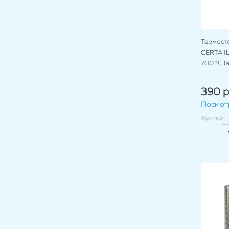
Термост
CERTA (Ц
700 °C (
390 р
Посмот
Артикул