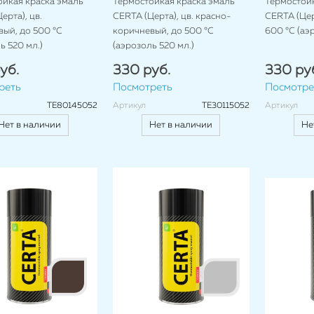
ойкая краска эмаль
Термостойкая краска эмаль
Термостойк
ерта), цв.
CERTA (Церта), цв. красно-
CERTA (Церт
ый, до 500 °C
коричневый, до 500 °C
600 °C (аэ
ь 520 мл.)
(аэрозоль 520 мл.)
уб.
330 руб.
330 ру
реть
Посмотреть
Посмотре
TE80145052
Артикул
TE30115052
Артикул
Нет в наличии
Нет в наличии
Не