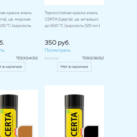
ая краска эмаль
Термостойкая краска эмаль
та), цв. морская
CERTA (Церта), цв. антрацит,
400 °C (аэрозоль
до 600 °C (аэрозоль 520 мл.)
б.
350 руб.
ть
Посмотреть
TE50014052
Артикул
TE90236052
т в наличии
Нет в наличии