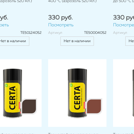
аэрозоль 520 мл.)
400 °C (аэрозоль 520 мл.)
до 500 °C 
уб.
330 руб.
330 ру
реть
Посмотреть
Посмотре
TE50124052
Артикул
TE50004052
Артикул
Нет в наличии
Нет в наличии
Не