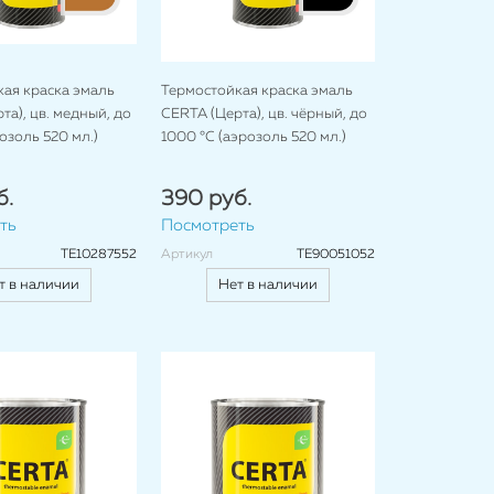
ая краска эмаль
Термостойкая краска эмаль
та), цв. медный, до
CERTA (Церта), цв. чёрный, до
озоль 520 мл.)
1000 °C (аэрозоль 520 мл.)
б.
390 руб.
ть
Посмотреть
TE10287552
Артикул
TE90051052
т в наличии
Нет в наличии