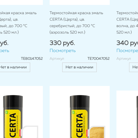
ойкая краска эмаль
Термостойкая краска эмаль
Термостойк
ерта), цв.
CERTA (Церта), цв.
CERTA (Цер
ый, до 700 °C
серебристый, до 700 °C
волна, до 
ь 520 мл.)
(аэрозоль 520 мл.)
520 мл.)
уб.
330 руб.
340 ру
реть
Посмотреть
Посмотре
TE80147052
Артикул
TE70047052
Артикул
Нет в наличии
Нет в наличии
Не