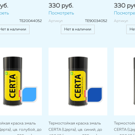
уб.
330 руб.
330 ру
реть
Посмотреть
Посмотре
TE20044052
Артикул
TE90034052
Артикул
Нет в наличии
Нет в наличии
Не
ойкая краска эмаль
Термостойкая краска эмаль
Термостойк
ерта), цв. голубой, до
CERTA (Церта), цв. синий, до
CERTA (Церт