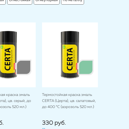
ая
Огнестойкая
Огнеупорная
По металлу
ая краска эмаль
Термостойкая краска эмаль
а), цв. серый, до
CERTA (Церта), цв. салатовый,
розоль 520 мл.)
до 400 °C (аэрозоль 520 мл.)
б.
330 руб.