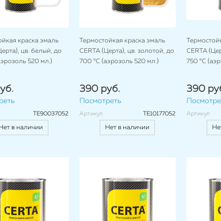
ойкая краска эмаль
Термостойкая краска эмаль
Термостойк
ерта), цв. белый, до
CERTA (Церта), цв. золотой, до
CERTA (Цер
аэрозоль 520 мл.)
700 °C (аэрозоль 520 мл.)
750 °C (аэр
уб.
390 руб.
390 ру
реть
Посмотреть
Посмотре
TE90037052
Артикул
TE10177052
Артикул
Нет в наличии
Нет в наличии
Не