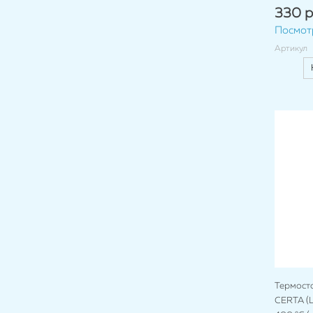
330 р
Посмот
Артикул
Термост
CERTA (Ц