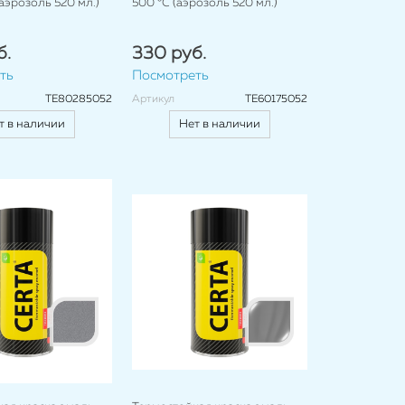
(аэрозоль 520 мл.)
500 °C (аэрозоль 520 мл.)
б.
330 руб.
ть
Посмотреть
TE80285052
Артикул
TE60175052
т в наличии
Нет в наличии