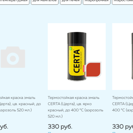
отемпературная
Для мангалов
Для печей
Жаропрочная
Жаростойк
ойкая краска эмаль
Термостойкая краска эмаль
Термостойк
ерта), цв. красный, до
CERTA (Церта), цв. ярко
CERTA (Церт
аэрозоль 520 мл.)
красный, до 400 °C (аэрозоль
400 °C (аэ
520 мл.)
уб.
330 руб.
330 ру