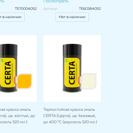
ть
Посмотреть
TE70004052
Артикул
TE60384052
т в наличии
Нет в наличии
ая краска эмаль
Термостойкая краска эмаль
та), цв. жёлтый, до
CERTA (Церта), цв. бежевый,
розоль 520 мл.)
до 400 °C (аэрозоль 520 мл.)