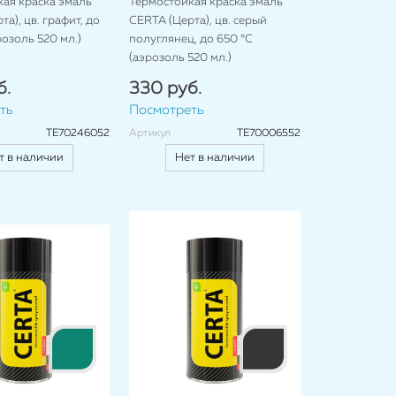
ая краска эмаль
Термостойкая краска эмаль
а), цв. графит, до
CERTA (Церта), цв. серый
розоль 520 мл.)
полуглянец, до 650 °C
(аэрозоль 520 мл.)
б.
330 руб.
ть
Посмотреть
TE70246052
Артикул
TE70006552
т в наличии
Нет в наличии