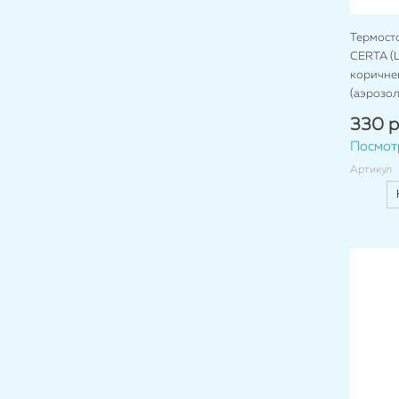
Термост
CERTA (Ц
коричнев
(аэрозол
330 р
Посмот
Артикул