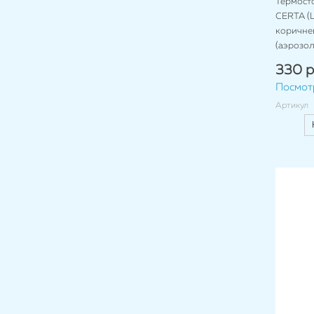
Термост
CERTA (Ц
коричнев
(аэрозол
330 р
Посмот
Артикул