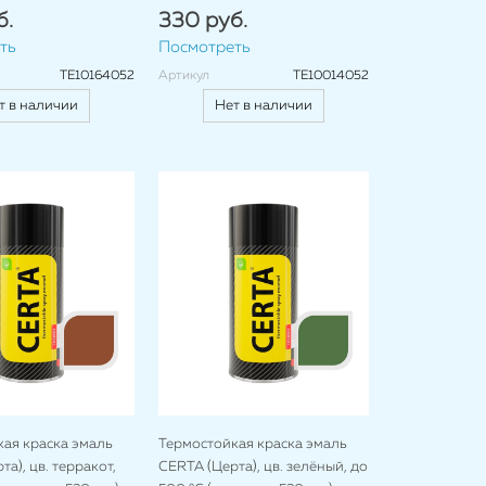
б.
330 руб.
ть
Посмотреть
TE10164052
Артикул
TE10014052
т в наличии
Нет в наличии
ая краска эмаль
Термостойкая краска эмаль
а), цв. терракот,
CERTA (Церта), цв. зелёный, до