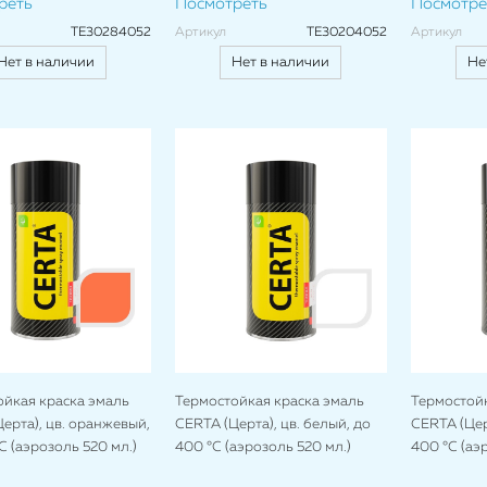
реть
Посмотреть
Посмотре
TE30284052
Артикул
TE30204052
Артикул
Нет в наличии
Нет в наличии
Не
ойкая краска эмаль
Термостойкая краска эмаль
Термостойк
ерта), цв. оранжевый,
CERTA (Церта), цв. белый, до
CERTA (Цер
C (аэрозоль 520 мл.)
400 °C (аэрозоль 520 мл.)
400 °C (аэ