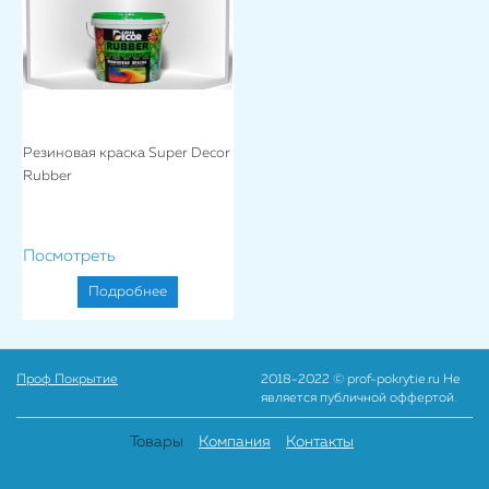
Резиновая краска Super Decor
Rubber
Посмотреть
Подробнее
Проф Покрытие
2018-2022 © prof-pokrytie.ru Не
является публичной оффертой.
Товары
Компания
Контакты