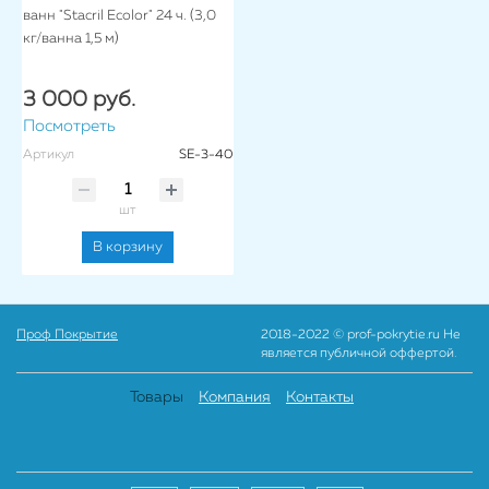
ванн "Stacril Ecolor" 24 ч. (3,0
кг/ванна 1,5 м)
3 000 руб.
Посмотреть
Артикул
SE-3-40
шт
В корзину
Проф Покрытие
2018-2022 © prof-pokrytie.ru Не
является публичной оффертой.
Товары
Компания
Контакты