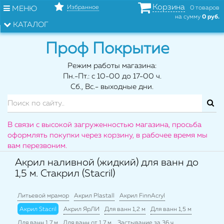
Корзина
Избранное
МЕНЮ
0 товаров
на сумму
0 руб.
КАТАЛОГ
Проф Покрытие
Режим работы магазина:
Пн.-Пт.: с 10-00 до 17-00 ч.
Сб., Вс.- выходные дни.
В связи с высокой загруженностью магазина, просьба
оформлять покупки через корзину, в рабочее время мы
вам перезвоним.
Акрил наливной (жидкий) для ванн до
1,5 м. Стакрил (Stacril)
Литьевой мрамор
Акрил Plastall
Акрил FinnAcryl
Акрил Stacril
Акрил ЯрЛИ
Для ванн 1,2 м
Для ванн 1,5 м
Для ванн 1,7 м
Для ванн от 1,7 м.
Застывание за 36 ч.