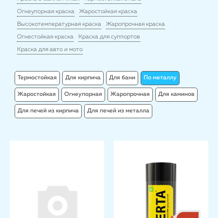
Огнеупорная краска
Жаростойкая краска
Высокотемпературная краска
Жаропрочная краска
Огнестойкая краска
Краска для суппортов
Краска для авто и мото
Термостойкая
Для кирпича
Для бани
По металлу
Жаростойкая
Огнеупорная
Жаропрочная
Для каминов
Для печей из кирпича
Для печей из металла