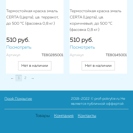
Термостойкая краска эмаль
Термостойкая краска эмаль
CERTA (Церта), цв. терракот,
CERTA (Церта), цв.
до 500 °C (фасовка 0,8 кг.)
коричневый, до 500 °C
(фасовка 0,8 кг.)
510 руб.
510 руб.
Посмотреть
Посмотреть
Артикул
TE80285001
Артикул
TE80145001
Нет в наличии
Нет в наличии
←
1
2
→
Проф Покрытие
2018-2022 © prof-pokrytie.ru Не
является публичной оффертой.
Товары
Компания
Контакты