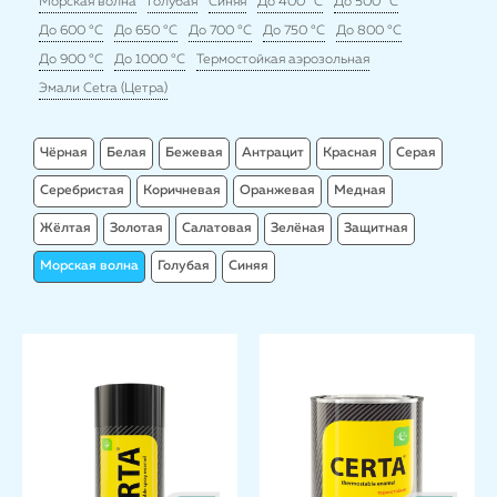
Морская волна
Голубая
Синяя
До 400 °C
До 500 °C
До 600 °C
До 650 °C
До 700 °C
До 750 °C
До 800 °C
До 900 °C
До 1000 °C
Термостойкая аэрозольная
Эмали Cetra (Цетра)
Чёрная
Белая
Бежевая
Антрацит
Красная
Серая
Серебристая
Коричневая
Оранжевая
Медная
Жёлтая
Золотая
Салатовая
Зелёная
Защитная
Морская волна
Голубая
Синяя