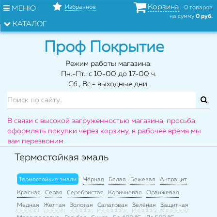
Корзина
Избранное
МЕНЮ
0 товаров
на сумму
0 руб.
КАТАЛОГ
Проф Покрытие
Режим работы магазина:
Пн.-Пт.: с 10-00 до 17-00 ч.
Сб., Вс.- выходные дни.
В связи с высокой загруженностью магазина, просьба
оформлять покупки через корзину, в рабочее время мы
вам перезвоним.
Термостойкая эмаль
Термостойкие эмали
Чёрная
Белая
Бежевая
Антрацит
Красная
Серая
Серебристая
Коричневая
Оранжевая
Медная
Жёлтая
Золотая
Салатовая
Зелёная
Защитная